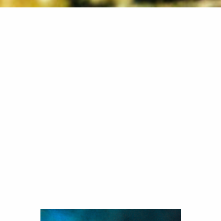
31.01.2026
PIT FIGHTS
BERGWERK