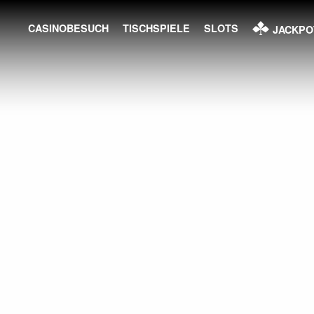
CASINOBESUCH
TISCHSPIELE
SLOTS
JACKPO