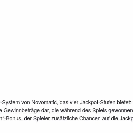
, VIER JACKPOTS – ERLEBE DA
H CONNECTI
-System von Novomatic, das vier Jackpot-Stufen bietet: 
iche Gewinnbeträge dar, die während des Spiels gewonne
Win“-Bonus, der Spieler zusätzliche Chancen auf die Jac