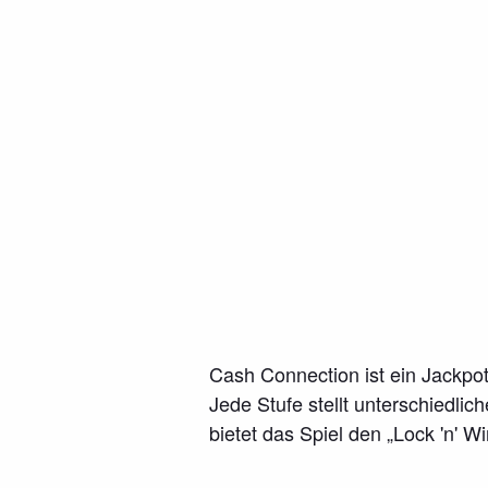
EIN SPIEL
CAS
Cash Connection ist ein Jackpot
Jede Stufe stellt unterschiedl
bietet das Spiel den „Lock 'n' 