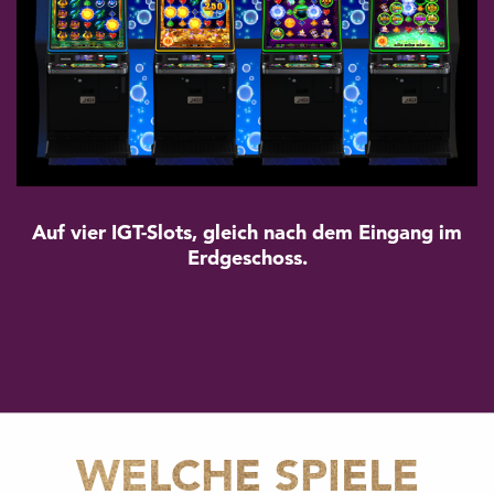
Auf vier IGT-Slots, gleich nach dem Eingang im
Erdgeschoss.
WELCHE SPIELE