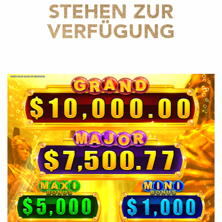
STEHEN ZUR
VERFÜGUNG