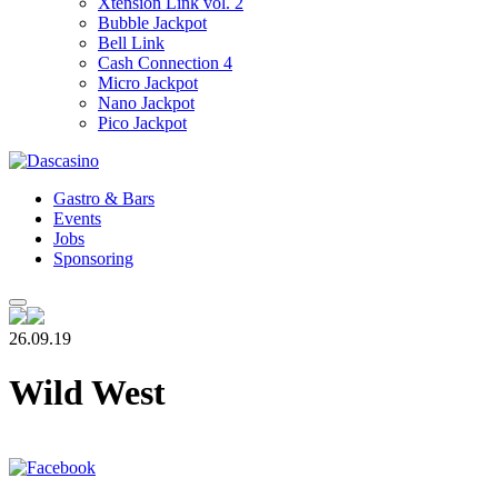
Xtension Link vol. 2
Bubble Jackpot
Bell Link
Cash Connection 4
Micro Jackpot
Nano Jackpot
Pico Jackpot
Gastro & Bars
Events
Jobs
Sponsoring
26.09.19
Wild West