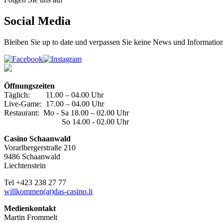
Social Media
Bleiben Sie up to date und verpassen Sie keine News und Informatio
Öffnungszeiten
Täglich: 11.00 – 04.00 Uhr
Live-Game: 17.00 – 04.00 Uhr
Restaurant: Mo - Sa 18.00 – 02.00 Uhr
So 14.00 - 02.00 Uhr
Casino Schaanwald​
Vorarlbergerstraße 210
9486 Schaanwald
Liechtenstein
Tel +423 238 27 77
willkommen(at)das-casino.li
Medienkontakt
Martin Frommelt