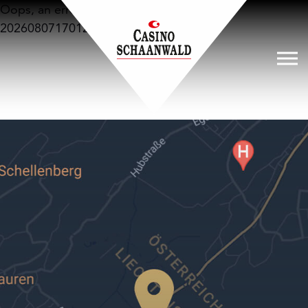
Oops, an error occurred! Code:
202608071701295f4ef5cf