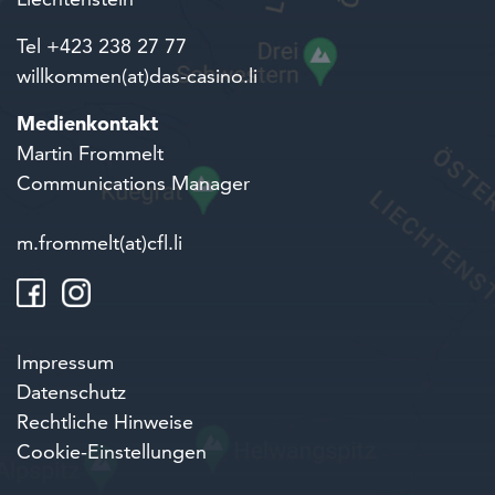
Tel +423 238 27 77
willkommen(at)das-casino.li
Medienkontakt
Martin Frommelt
Communications Manager
m.frommelt(at)cfl.li
Impressum
Datenschutz
Rechtliche Hinweise
Cookie-Einstellungen