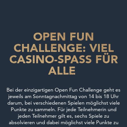
OPEN FUN
CHALLENGE: VIEL
CASINO-SPASS FÜR
ALLE
Bei der einzigartigen Open Fun Challenge geht es
jeweils am Sonntagnachmittag von 14 bis 18 Uhr
darum, bei verschiedenen Spielen möglichst viele
Punkte zu sammeln. Für jede Teilnehmerin und
jeden Teilnehmer gilt es, sechs Spiele zu
absolvieren und dabei möglichst viele Punkte zu