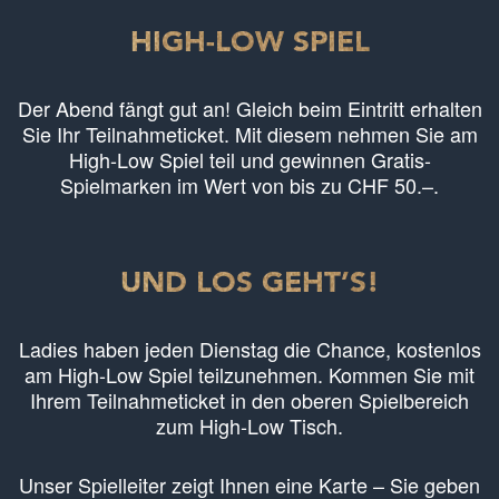
HIGH-LOW SPIEL
Der Abend fängt gut an! Gleich beim Eintritt erhalten
Sie Ihr Teilnahmeticket. Mit diesem nehmen Sie am
High-Low Spiel teil und gewinnen Gratis-
Spielmarken im Wert von bis zu CHF 50.–.
UND LOS GEHT’S!
Ladies haben jeden Dienstag die Chance, kostenlos
am High-Low Spiel teilzunehmen. Kommen Sie mit
Ihrem Teilnahmeticket in den oberen Spielbereich
zum High-Low Tisch.
Unser Spielleiter zeigt Ihnen eine Karte – Sie geben