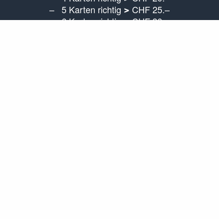
5 Karten richtig
CHF 25.–
>
6 Karten richtig
CHF 30.–
>
7 Karten richtig
CHF 50.–
>
COUPLES EDITION
dürfen auch die
Jeden zweiten Dienstag im Monat
Begleiter der Ladies am High/Low-Spiel mitmachen
und Gratis-Spielmarken bis CHF 50.- gewinnen.
SPECIAL EDITION
findet
JEDEN LETZTEN DIENSTAG IM MONAT
die
Ladies Night unter einem besonderen Motto mit