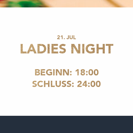
21. JUL
LADIES NIGHT
BEGINN: 18:00
SCHLUSS: 24:00