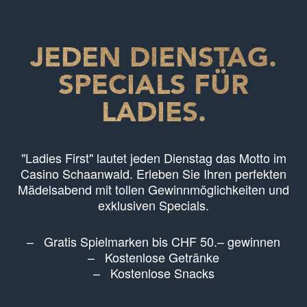
JEDEN DIENSTAG.
SPECIALS FÜR
LADIES.
"Ladies First" lautet jeden Dienstag das Motto im
Casino Schaanwald. Erleben Sie Ihren perfekten
Mädelsabend mit tollen Gewinnmöglichkeiten und
exklusiven Specials.
Gratis Spielmarken bis CHF 50.– gewinnen
Kostenlose Getränke
Kostenlose Snacks