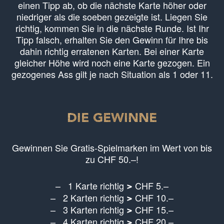
einen Tipp ab, ob die nächste Karte höher oder
niedriger als die soeben gezeigte ist. Liegen Sie
richtig, kommen Sie in die nächste Runde. Ist Ihr
Tipp falsch, erhalten Sie den Gewinn für Ihre bis
dahin richtig erratenen Karten. Bei einer Karte
gleicher Höhe wird noch eine Karte gezogen. Ein
gezogenes Ass gilt je nach Situation als 1 oder 11.
DIE GEWINNE
Gewinnen Sie Gratis-Spielmarken im Wert von bis
zu CHF 50.–!
1 Karte richtig
CHF 5.–
>
2 Karten richtig
CHF 10.–
>
3 Karten richtig
CHF 15.–
>
4 Karten richtig
CHF 20.–
>