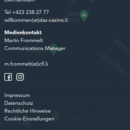
Tel +423 238 27 77
willkommen(at)das-casino.li
Medienkontakt
Martin Frommelt
Communications Manager
m.frommelt(at)cfl.li
Impressum
Datenschutz
Rechtliche Hinweise
Cookie-Einstellungen